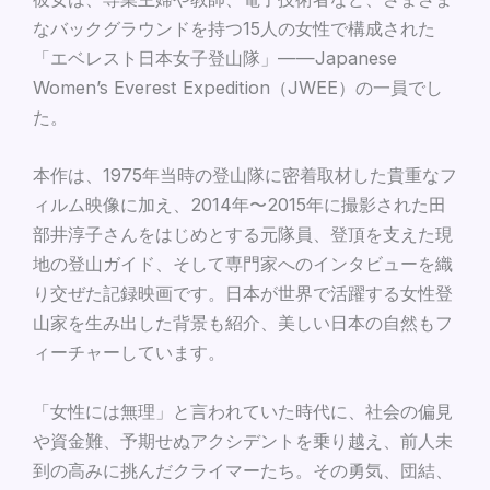
なバックグラウンドを持つ15人の女性で構成された
「エベレスト日本女子登山隊」——Japanese
Women’s Everest Expedition（JWEE）の一員でし
た。
本作は、1975年当時の登山隊に密着取材した貴重なフ
ィルム映像に加え、2014年〜2015年に撮影された田
部井淳子さんをはじめとする元隊員、登頂を支えた現
地の登山ガイド、そして専門家へのインタビューを織
り交ぜた記録映画です。日本が世界で活躍する女性登
山家を生み出した背景も紹介、美しい日本の自然もフ
ィーチャーしています。
「女性には無理」と言われていた時代に、社会の偏見
や資金難、予期せぬアクシデントを乗り越え、前人未
到の高みに挑んだクライマーたち。その勇気、団結、